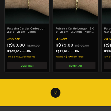
Pulseira Cartier Cadeado -
Pulseira Cartie Longo - 3,0
Puls
2,5 g - 21 cm - 2 mm
g - 21 cm - 3,0 mm - Fecho
6,0 
Gaveta
-
23
%
OFF
-
21
%
OFF
-
32
R$69,00
R$79,00
R$
R$90,00
R$100,00
R$62,10
com
Pix
R$71,10
com
Pix
R$9
10
x
de
R$6,90
sem juros
10
x
de
R$7,90
sem juros
10
x
d