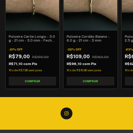
Pulseira Cartie Longo - 3,0
Pulseira Cordão Baiano -
Puls
g - 21 cm - 3,0 mm - Fecho
6,0 g - 21 cm - 3 mm
2,5 
Gaveta
-
21
%
OFF
-
32
%
OFF
-
23
R$79,00
R$109,00
R$
R$100,00
R$160,00
R$71,10
com
Pix
R$98,10
com
Pix
R$6
10
x
de
R$7,90
sem juros
10
x
de
R$10,90
sem juros
10
x
d