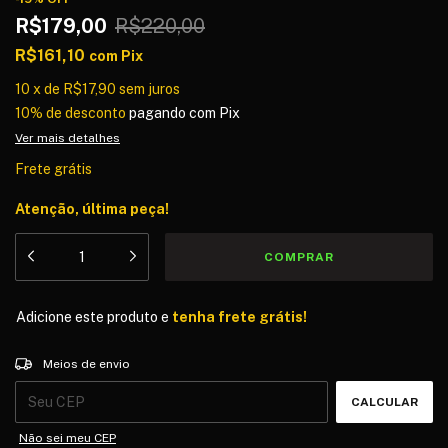
R$179,00
R$220,00
R$161,10
com
Pix
10
x
de
R$17,90
sem juros
10% de desconto
pagando com Pix
Ver mais detalhes
Frete grátis
Atenção, última peça!
Adicione este produto e
tenha frete grátis!
Entregas para o CEP:
ALTERAR CEP
Meios de envio
CALCULAR
Não sei meu CEP