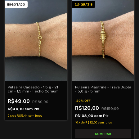
ESGOTADO
GRÁTIS
Pulseira Cadeado - 1,5 g - 21
Pulseira Piastrine - Trava Dupla
cm - 1,5 mm - Fecho Comum
- 5,0 g - 5 mm
R$49,00
-
20
%
OFF
R$80,00
R$120,00
R$150,00
R$44,10
com
Pix
9
x
de
R$5,44
sem juros
R$108,00
com
Pix
10
x
de
R$12,00
sem juros