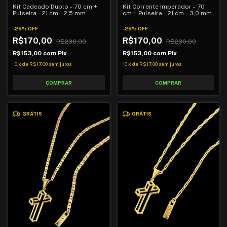
Kit Cadeado Duplo - 70 cm +
Kit Corrente Imperador - 70
Pulseira - 21 cm - 2,5 mm
cm + Pulseira - 21 cm - 3,0 mm
-
26
%
OFF
-
26
%
OFF
R$170,00
R$170,00
R$230,00
R$230,00
R$153,00
com
Pix
R$153,00
com
Pix
10
x
de
R$17,00
sem juros
10
x
de
R$17,00
sem juros
GRÁTIS
GRÁTIS