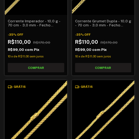
Corrente Imperador - 10,0 g -
Corrente Grumet Dupla - 10,0 g
70 cm - 3,0 mm - Fecho
- 70 cm - 3,0 mm - Fecho
Comum
Comum
-
35
%
OFF
-
35
%
OFF
R$110,00
R$110,00
R$170,00
R$170,00
R$99,00
com
Pix
R$99,00
com
Pix
10
x
de
R$11,00
sem juros
10
x
de
R$11,00
sem juros
GRÁTIS
GRÁTIS