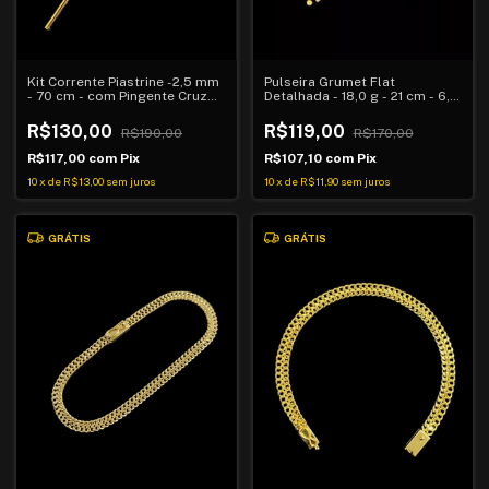
Pulseira Grumet Flat
Kit Corrente Piastrine -2,5 mm
Detalhada - 18,0 g - 21 cm - 6,0
- 70 cm - com Pingente Cruz
mm - Fecho Trava Dupla
Trançada
R$119,00
R$130,00
R$170,00
R$190,00
R$107,10
com
Pix
R$117,00
com
Pix
10
x
de
R$11,90
sem juros
10
x
de
R$13,00
sem juros
GRÁTIS
GRÁTIS