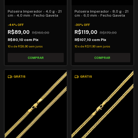
Pulseira Imperador - 8,0 g - 21
Pulseira Imperador - 4,0 g - 21
cm - 6,0 mm - Fecho Gaveta
cm - 4,0 mm - Fecho Gaveta
-
30
%
OFF
-
44
%
OFF
R$119,00
R$89,00
R$170,00
R$160,00
R$107,10
com
Pix
R$80,10
com
Pix
10
x
de
R$11,90
sem juros
10
x
de
R$8,90
sem juros
GRÁTIS
GRÁTIS