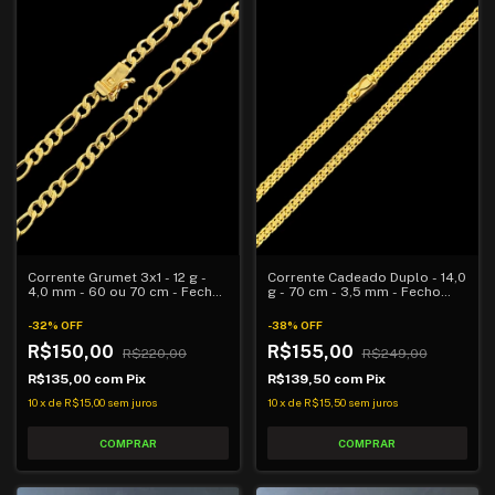
Corrente Cadeado Duplo - 14,0
Corrente Grumet 3x1 - 12 g -
g - 70 cm - 3,5 mm - Fecho
4,0 mm - 60 ou 70 cm - Fecho
Gaveta
Gaveta Trava Lateral
-
38
%
OFF
-
32
%
OFF
R$155,00
R$150,00
R$249,00
R$220,00
R$139,50
com
Pix
R$135,00
com
Pix
10
x
de
R$15,50
sem juros
10
x
de
R$15,00
sem juros
COMPRAR