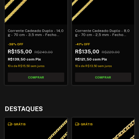
Corrente Cadeado Duplo - 14,0
Corrente Cadeado Duplo - 8,0
g - 70 cm - 3,5 mm - Fecho
g - 70 cm - 2,5 mm - Fecho
Gaveta
Gaveta
-
38
%
OFF
-
41
%
OFF
R$155,00
R$135,00
R$249,00
R$229,00
R$139,50
com
Pix
R$121,50
com
Pix
10
x
de
R$15,50
sem juros
10
x
de
R$13,50
sem juros
DESTAQUES
GRÁTIS
GRÁTIS