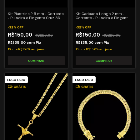
Kit Cadeado Longo 2 mm -
Kit Piastrine 2,5 mm - Corrente
Corrente - Pulseira e Pingente
- Pulseira e Pingente Cruz 3D
Cruz 3D
-
32
%
OFF
-
32
%
OFF
R$150,00
R$150,00
R$220,00
R$220,00
R$135,00
com
Pix
R$135,00
com
Pix
10
x
de
R$15,00
sem juros
10
x
de
R$15,00
sem juros
ESGOTADO
ESGOTADO
GRÁTIS
GRÁTIS