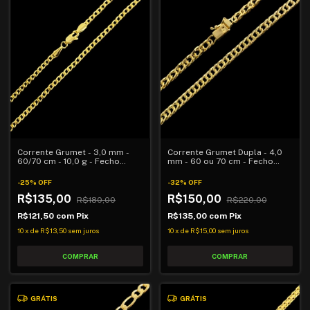
Corrente Grumet Dupla - 4,0
Corrente Grumet - 3,0 mm -
mm - 60 ou 70 cm - Fecho
60/70 cm - 10,0 g - Fecho
Gaveta Trava Lateral
Lagosta
-
32
%
OFF
-
25
%
OFF
R$150,00
R$135,00
R$220,00
R$180,00
R$135,00
com
Pix
R$121,50
com
Pix
10
x
de
R$15,00
sem juros
10
x
de
R$13,50
sem juros
COMPRAR
COMPRAR
GRÁTIS
GRÁTIS