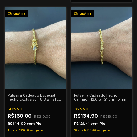
GRÁTIS
GRÁTIS
Pulseira Cadeado Especial -
Pulseira Cadeado Fecho
Fecho Exclusivo - 8,8 g - 21 cm
Canhão - 12,0 g - 21 cm - 5 mm
- 3 mm
-
24
%
OFF
-
38
%
OFF
R$160,00
R$134,90
R$210,00
R$219,00
R$144,00
com
Pix
R$121,41
com
Pix
10
x
de
R$16,00
sem juros
10
x
de
R$13,49
sem juros