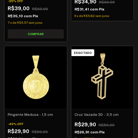
R$34,90
-
35
%
OFF
R$60,00
R$39,00
R$60,00
R$31,41
com
Pix
R$35,10
com
Pix
6
x
de
R$5,82
sem juros
7
x
de
R$5,57
sem juros
ESGOTADO
Pingente Medusa - 1,5 cm
Cruz Vazada 3D - 3,5 cm
R$29,90
-
40
%
OFF
R$50,00
R$29,90
R$50,00
R$26,91
com
Pix