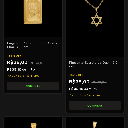
Pingente Placa Face de Cristo
Lisa - 3,0 cm
-
35
%
OFF
R$39,00
Pingente Estrela de Davi - 2,0
R$60,00
cm
R$35,10
com
Pix
-
35
%
OFF
7
x
de
R$5,57
sem juros
R$39,00
R$60,00
R$35,10
com
Pix
7
x
de
R$5,57
sem juros