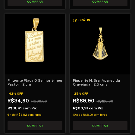
GRÁTIS
Pingente Placa O Senhor é meu
Pingente N. Sra. Aparecida
Pastor - 2 cm
Cravejada - 2,5 cms
-
42
%
OFF
-
25
%
OFF
R$34,90
R$89,90
R$60,00
R$120,00
R$31,41
com
Pix
R$80,91
com
Pix
6
x
de
R$5,82
sem juros
10
x
de
R$8,99
sem juros