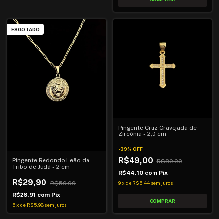
ESGOTADO
Pingente Cruz Cravejada de
Zircônia - 2,0 cm
-
39
%
OFF
R$49,00
Pingente Redondo Leão da
R$80,00
Tribo de Judá - 2 cm
R$44,10
com
Pix
R$29,90
9
x
de
R$5,44
sem juros
R$50,00
R$26,91
com
Pix
5
x
de
R$5,98
sem juros