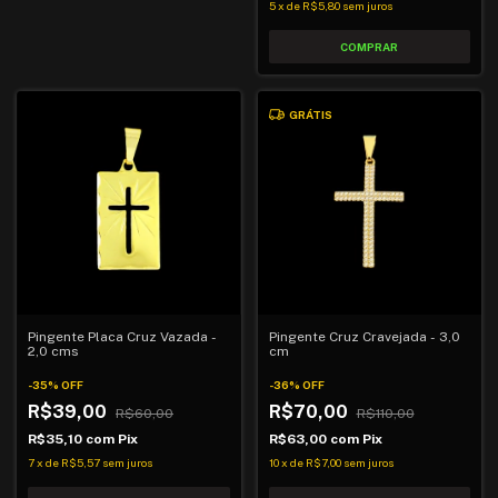
5
x
de
R$5,80
sem juros
GRÁTIS
Pingente Placa Cruz Vazada -
Pingente Cruz Cravejada - 3,0
2,0 cms
cm
-
35
%
OFF
-
36
%
OFF
R$39,00
R$70,00
R$60,00
R$110,00
R$35,10
com
Pix
R$63,00
com
Pix
7
x
de
R$5,57
sem juros
10
x
de
R$7,00
sem juros