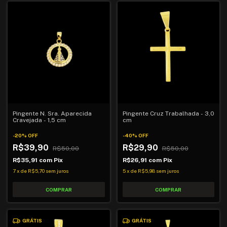
Pingente N. Sra. Aparecida
Pingente Cruz Trabalhada - 3,0
Cravejada - 1,5 cm
cm
-
20
%
OFF
-
40
%
OFF
R$39,90
R$29,90
R$50,00
R$50,00
R$35,91
com
Pix
R$26,91
com
Pix
7
x
de
R$5,70
sem juros
5
x
de
R$5,98
sem juros
GRÁTIS
GRÁTIS