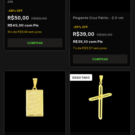
cm
-
38
%
OFF
R$50,00
Pingente Cruz Palito - 2,0 cm
R$80,00
R$45,00
com
Pix
-
35
%
OFF
10
x
de
R$5,00
sem juros
R$39,00
R$60,00
R$35,10
com
Pix
7
x
de
R$5,57
sem juros
ESGOTADO