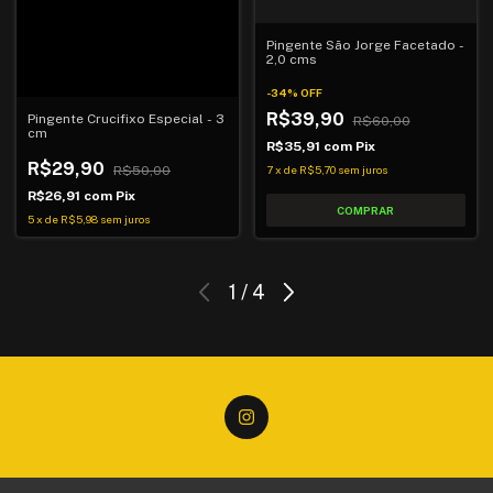
Pingente São Jorge Facetado -
2,0 cms
-
34
%
OFF
R$39,90
Pingente Crucifixo Especial - 3
R$60,00
cm
R$35,91
com
Pix
R$29,90
7
x
de
R$5,70
sem juros
R$50,00
R$26,91
com
Pix
5
x
de
R$5,98
sem juros
1
/
4