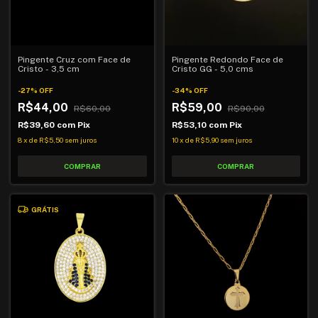
Pingente Cruz com Face de
Pingente Redondo Face de
Cristo - 3,5 cm
Cristo GG - 5,0 cms
-
27
%
OFF
-
34
%
OFF
R$44,00
R$59,00
R$60,00
R$90,00
R$39,60
com
Pix
R$53,10
com
Pix
8
x
de
R$5,50
sem juros
10
x
de
R$5,90
sem juros
GRÁTIS