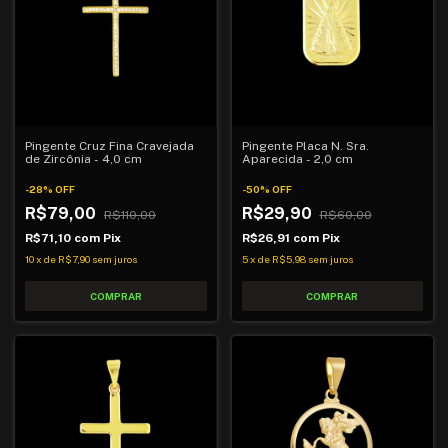
Pingente Cruz Fina Cravejada
Pingente Placa N. Sra.
de Zircônia - 4,0 cm
Aparecida - 2,0 cm
-
28
%
OFF
-
50
%
OFF
R$79,00
R$29,90
R$110,00
R$60,00
R$71,10
com
Pix
R$26,91
com
Pix
10
x
de
R$7,90
sem juros
5
x
de
R$5,98
sem juros