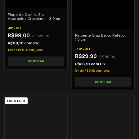
Pingente Oval N. Sra.
Aparecida Cravejada - 3,0 cm
-
18
%
OFF
R$99,00
Pingente Cruz Baixo Relevo -
R$120,00
1,5 cm
R$89,10
com
Pix
-
40
%
OFF
10
x
de
R$9,90
sem juros
R$29,90
R$50,00
R$26,91
com
Pix
5
x
de
R$5,98
sem juros
ESGOTADO