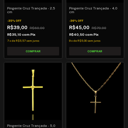
Pingente Cruz Trançada - 2,5
Pingente Cruz Trançada - 4,0
cm
cm
-
35
%
OFF
-
36
%
OFF
R$39,00
R$45,00
R$60,00
R$70,00
R$35,10
com
Pix
R$40,50
com
Pix
7
x
de
R$5,57
sem juros
9
x
de
R$5,00
sem juros
Pingente Cruz Trançada - 5,0