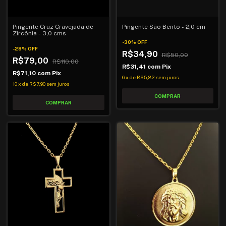
Pingente Cruz Cravejada de
Pingente São Bento - 2,0 cm
Zircônia - 3,0 cms
-
30
%
OFF
-
28
%
OFF
R$34,90
R$50,00
R$79,00
R$110,00
R$31,41
com
Pix
R$71,10
com
Pix
6
x
de
R$5,82
sem juros
10
x
de
R$7,90
sem juros