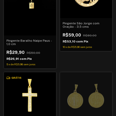
Pingente São Jorge com
Oração - 3,5 cms
R$59,00
R$80,00
Pingente Baralho Naipe Paus -
R$53,10
com
Pix
1,0 cm
10
x
de
R$5,90
sem juros
R$29,90
R$50,00
R$26,91
com
Pix
5
x
de
R$5,98
sem juros
GRÁTIS