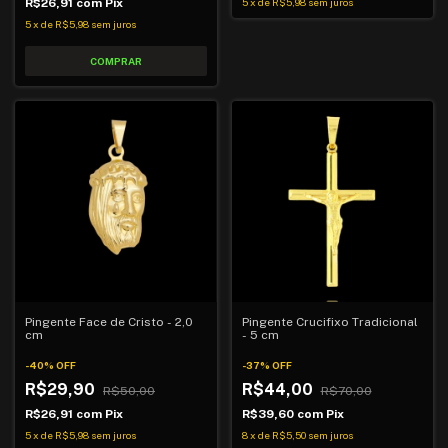
R$26,91
com
Pix
5
x
de
R$5,98
sem juros
5
x
de
R$5,98
sem juros
Pingente Face de Cristo - 2,0
Pingente Crucifixo Tradicional
cm
- 5 cm
-
40
%
OFF
-
37
%
OFF
R$29,90
R$44,00
R$50,00
R$70,00
R$26,91
com
Pix
R$39,60
com
Pix
5
x
de
R$5,98
sem juros
8
x
de
R$5,50
sem juros