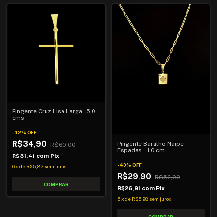
Pingente Cruz Lisa Larga- 5,0
cms
-
42
%
OFF
R$34,90
Pingente Baralho Naipe
R$60,00
Espadas - 1,0 cm
R$31,41
com
Pix
-
40
%
OFF
6
x
de
R$5,82
sem juros
R$29,90
R$50,00
R$26,91
com
Pix
5
x
de
R$5,98
sem juros