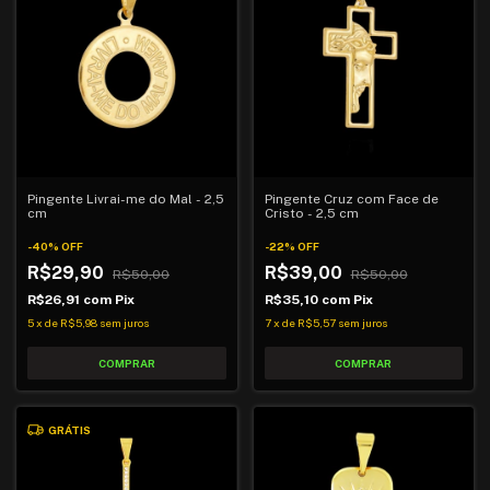
Pingente Livrai-me do Mal - 2,5
Pingente Cruz com Face de
cm
Cristo - 2,5 cm
-
40
%
OFF
-
22
%
OFF
R$29,90
R$39,00
R$50,00
R$50,00
R$26,91
com
Pix
R$35,10
com
Pix
5
x
de
R$5,98
sem juros
7
x
de
R$5,57
sem juros
GRÁTIS