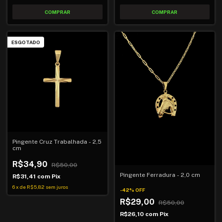
ESGOTADO
Pingente Cruz Trabalhada - 2,5
cm
R$34,90
R$50,00
Pingente Ferradura - 2,0 cm
R$31,41
com
Pix
6
x
de
R$5,82
sem juros
-
42
%
OFF
R$29,00
R$50,00
R$26,10
com
Pix