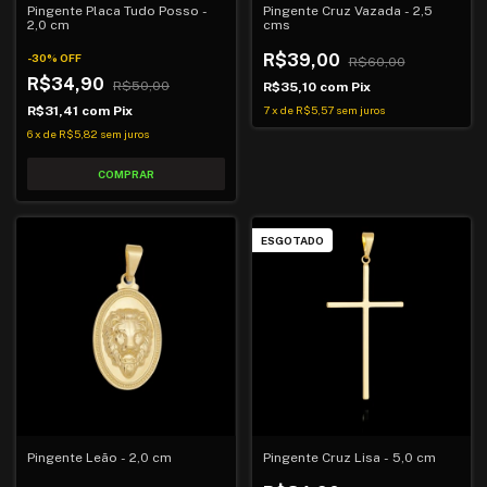
Pingente Placa Tudo Posso -
Pingente Cruz Vazada - 2,5
2,0 cm
cms
R$39,00
-
30
%
OFF
R$60,00
R$34,90
R$50,00
R$35,10
com
Pix
R$31,41
com
Pix
7
x
de
R$5,57
sem juros
6
x
de
R$5,82
sem juros
ESGOTADO
Pingente Leão - 2,0 cm
Pingente Cruz Lisa - 5,0 cm