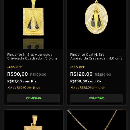
Pingente N. Sra. Aparecida
Pingente Oval N. Sra.
Cravejada Quadrado - 3,5 cm
Aparecida Cravejada - 4,0 cms
-
40
%
OFF
-
33
%
OFF
R$90,00
R$120,00
R$150,00
R$180,00
R$81,00
com
Pix
R$108,00
com
Pix
10
x
de
R$9,00
sem juros
10
x
de
R$12,00
sem juros