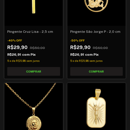
Pingente Cruz Lisa - 2,5 cm
Pingente São Jorge P - 2,0 cm
-
40
%
OFF
-
50
%
OFF
R$29,90
R$29,90
R$50,00
R$60,00
R$26,91
com
Pix
R$26,91
com
Pix
5
x
de
R$5,98
sem juros
5
x
de
R$5,98
sem juros