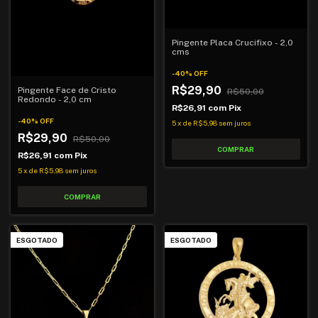
Pingente Placa Crucifixo - 2,0
cms
-
40
%
OFF
R$29,90
Pingente Face de Cristo
R$50,00
Redondo - 2,0 cm
R$26,91
com
Pix
-
40
%
OFF
5
x
de
R$5,98
sem juros
R$29,90
R$50,00
R$26,91
com
Pix
5
x
de
R$5,98
sem juros
ESGOTADO
ESGOTADO