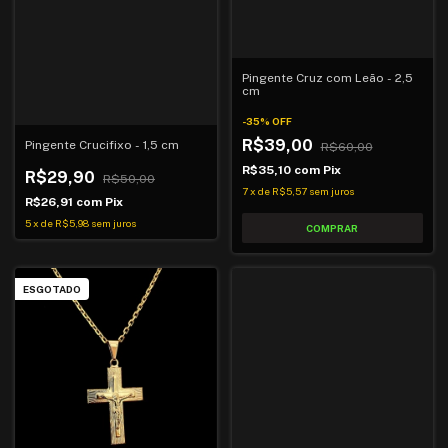
Pingente Cruz com Leão - 2,5
cm
-
35
%
OFF
R$39,00
Pingente Crucifixo - 1,5 cm
R$60,00
R$35,10
com
Pix
R$29,90
R$50,00
7
x
de
R$5,57
sem juros
R$26,91
com
Pix
5
x
de
R$5,98
sem juros
ESGOTADO