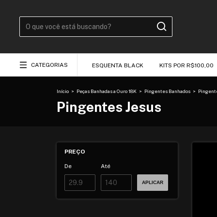
CATEGORIAS
ESQUENTA BLACK
KITS POR R$100,00
Início
>
Peças Banhadas a Ouro 18K
>
Pingentes Banhados
>
Pingent
Pingentes Jesus
PREÇO
De
Até
APLICAR