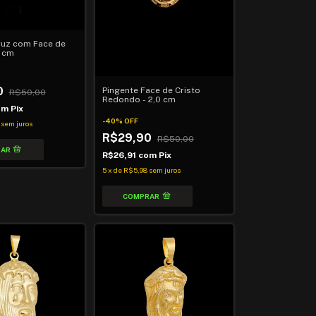
ruz com Face de
5 cm
0
Pingente Face de Cristo
R$50,00
Redondo - 2,0 cm
om
Pix
-
40
%
OFF
sem juros
R$29,90
R$50,00
R$26,91
com
Pix
5
x
de
R$5,98
sem juros