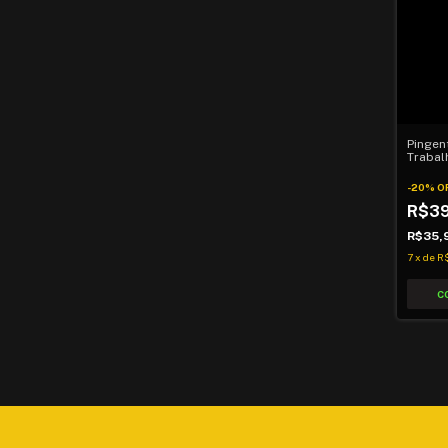
Pingen
Trabal
-
20
%
O
R$3
R$35,
7
x
de
R$