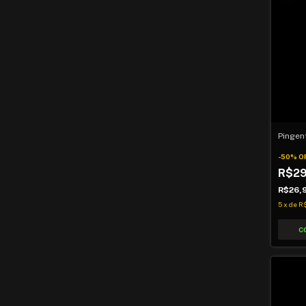
Pingen
-
50
%
O
R$2
R$26,
5
x
de
R