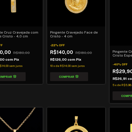
te Cruz Cravejada com
Pingente Cravejado Face de
e Cristo - 4,0 cm
Cristo - 4 cm
FF
-
22
%
OFF
0,00
R$140,00
Pingente C
R$180,00
R$180,00
Cristo Espe
,00
com
Pix
R$126,00
com
Pix
-
40
%
OFF
$14,00
sem juros
10
x
de
R$14,00
sem juros
R$29,9
R$26,91
c
5
x
de
R$5,98