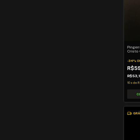
Pingen
Cristo
-
34
%
O
R$5
R$53,
10
x
de
R
GRÁ