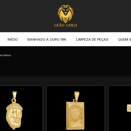
INÍCIO
BANHADO A OURO 18K
LIMPEZA DE PEÇAS
QUEM 
es Jesus