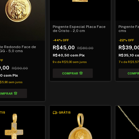
Pingente Especial Placa Face
Pingente Fa
de Cristo - 2,0 cm
cms
-
44
%
OFF
-
22
%
OFF
R$45,00
R$39,0
te Redondo Face de
R$80,00
 GG - 5,0 cms
R$40,50
com
Pix
R$35,10
c
FF
9
x
de
R$5,00
sem juros
7
x
de
R$5,57
9,00
R$90,00
10
com
Pix
$5,90
sem juros
TIS
GRÁTIS