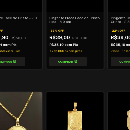
e Face de Cristo - 2,0
Pingente Placa Face de Cristo
Pingente C
Lisa - 3,0 cm
Cristo - 2,
FF
-
35
%
OFF
-
22
%
OFF
9,90
R$39,00
R$39,0
R$50,00
R$60,00
91
com
Pix
R$35,10
com
Pix
R$35,10
c
$5,98
sem juros
7
x
de
R$5,57
sem juros
7
x
de
R$5,57