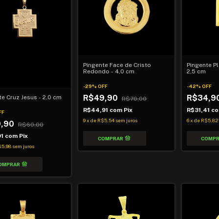
Pingente Face de Cristo
Pingente Pl
Redondo - 4,0 cm
2,5 cm
-
29
%
OFF
-
42
%
OFF
R$49,90
R$34,9
te Cruz Jesus - 2,0 cm
R$70,00
R$44,91
com
Pix
R$31,41
c
FF
9
x
de
R$5,54
sem juros
6
x
de
R$5,82
9,90
R$60,00
91
com
Pix
$5,98
sem juros