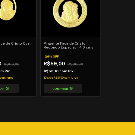
ce de Cristo Oval -
Pingente Face de Cristo
Redondo Especial - 4,0 cms
-
26
%
OFF
0
R$59,00
R$60,00
R$80,00
om
Pix
R$53,10
com
Pix
sem juros
10
x
de
R$5,90
sem juros