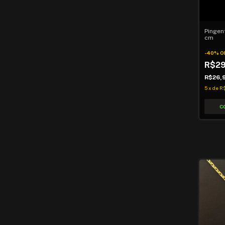
Pingent
cm
-
40
%
O
R$2
R$26,
5
x
de
R