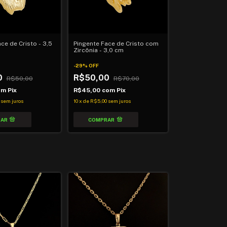
ce de Cristo - 3,5
Pingente Face de Cristo com
Zircônia - 3,0 cm
-
29
%
OFF
0
R$50,00
R$50,00
R$70,00
om
Pix
R$45,00
com
Pix
sem juros
10
x
de
R$5,00
sem juros