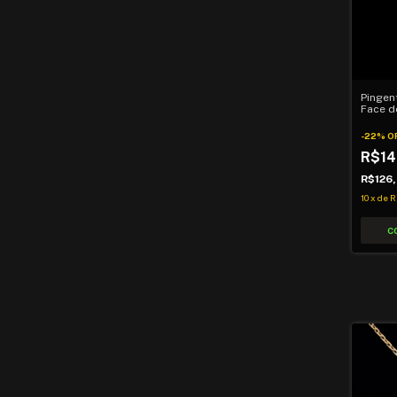
Pingen
Face d
-
22
%
O
R$14
R$126
10
x
de
R