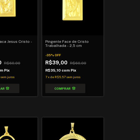
aca Jesus Cristo -
Pingente Face de Cristo
Trabalhada - 2,5 cm
-
35
%
OFF
0
R$39,00
R$60,00
R$60,00
om
Pix
R$35,10
com
Pix
sem juros
7
x
de
R$5,57
sem juros