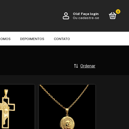
0
Olá!
Faça login
Ou cadastre-se
SOMOS
DEPOIMENTOS
CONTATO
Ordenar