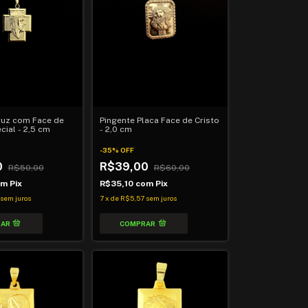
ruz com Face de
Pingente Placa Face de Cristo
cial - 2,5 cm
- 2,0 cm
-
35
%
OFF
0
R$39,00
R$50,00
R$60,00
om
Pix
R$35,10
com
Pix
sem juros
7
x
de
R$5,57
sem juros