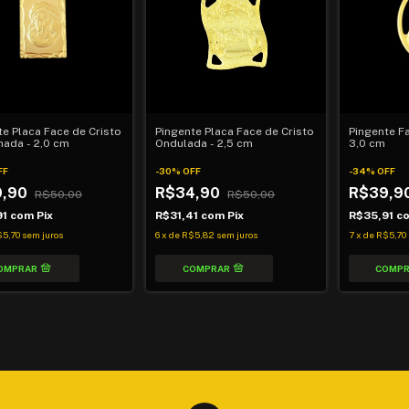
te Placa Face de Cristo
Pingente Placa Face de Cristo
Pingente Fa
hada - 2,0 cm
Ondulada - 2,5 cm
3,0 cm
FF
-
30
%
OFF
-
34
%
OFF
9,90
R$34,90
R$39,9
R$50,00
R$50,00
91
com
Pix
R$31,41
com
Pix
R$35,91
c
5,70
sem juros
6
x
de
R$5,82
sem juros
7
x
de
R$5,70