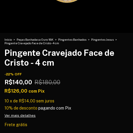
Início
>
Peças Banhadas a Ouro 18K
>
Pingentes Banhados
>
Pingentes Jesus
>
Pingente Cravejado Face de Cristo - 4 cm
Pingente Cravejado Face de
Cristo - 4 cm
-
22
%
OFF
R$140,00
R$180,00
R$126,00
com
Pix
10
x
de
R$14,00
sem juros
10% de desconto
pagando com Pix
Ver mais detalhes
Frete grátis