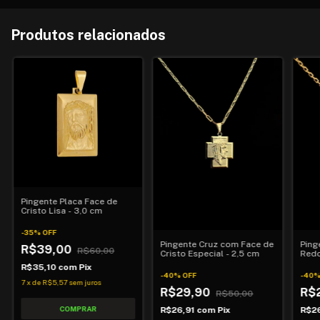
Produtos relacionados
Pingente Placa Face de
Cristo Lisa - 3,0 cm
-
35
%
OFF
Pingente Cruz com Face de
Ping
R$39,00
R$60,00
Cristo Especial - 2,5 cm
Redo
R$35,10
com
Pix
-
40
%
OFF
-
40
7
x
de
R$5,57
sem juros
R$29,90
R$
R$50,00
R$26,91
com
Pix
R$2