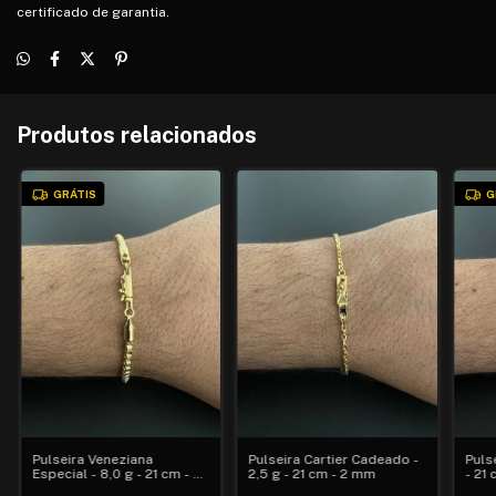
certificado de garantia.
Produtos relacionados
GRÁTIS
G
Pulseira Veneziana
Pulseira Cartier Cadeado -
Puls
Especial - 8,0 g - 21 cm - 3
2,5 g - 21 cm - 2 mm
- 21
mm