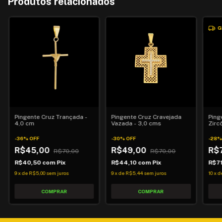
Produtos relacionados
G
Pingente Cruz Trançada -
Pingente Cruz Cravejada
Ping
4,0 cm
Vazada - 3,0 cms
Zirc
-
36
%
OFF
-
30
%
OFF
-
28
R$45,00
R$49,00
R$
R$70,00
R$70,00
R$40,50
com
Pix
R$44,10
com
Pix
R$7
9
x
de
R$5,00
sem juros
9
x
de
R$5,44
sem juros
10
x
d