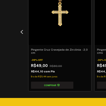
 Larga - 4,0
Pingente Cruz Cravejada de Zircônia - 2,0
Pingen
cm
cms
-
39
%
OFF
-
30
%
O
R$49,00
R$4
R$80,00
R$44,10
com
Pix
R$44
9
x
de
R$5,44
sem juros
9
x
de
R