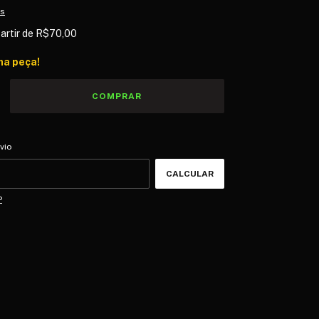
es
partir de
R$70,00
ma peça!
CEP:
ALTERAR CEP
vio
CALCULAR
P