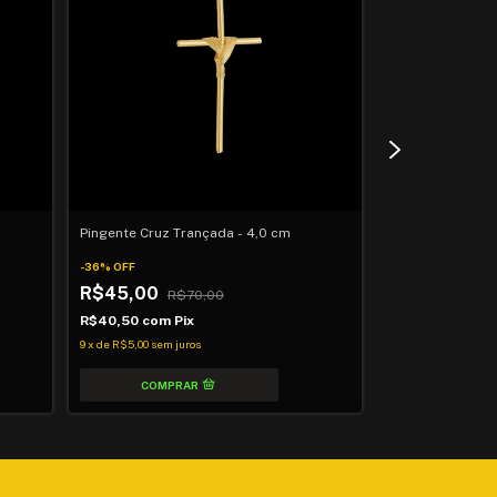
Pingente Cruz Trançada - 4,0 cm
Pingente Cruz T
-
36
%
OFF
-
35
%
OFF
R$45,00
R$70,00
R$39,00
R$
R$40,50
com
Pix
R$35,10
com
Pi
9
x
de
R$5,00
sem juros
7
x
de
R$5,57
sem ju