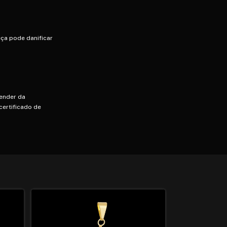
ça pode danificar
pender da
certificado de