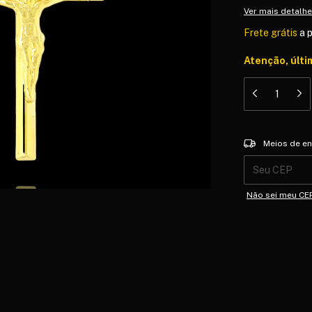
Ver mais detalh
Frete grátis
a 
Atenção, últi
Entregas para o 
Meios de en
Não sei meu CE