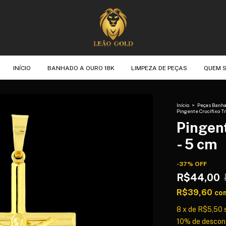
INÍCIO
BANHADO A OURO 18K
LIMPEZA DE PEÇAS
QUEM 
Início
>
Peças Banha
Pingente Crucifixo Tr
Pingent
- 5 cm
-
37
%
OFF
R$44,00
R$39,60
co
8
x
de
R$5,50
10% de descon