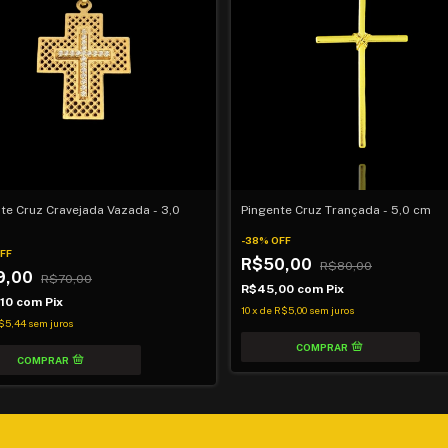
te Cruz Cravejada Vazada - 3,0
Pingente Cruz Trançada - 5,0 cm
-
38
%
OFF
FF
R$50,00
R$80,00
9,00
R$70,00
R$45,00
com
Pix
,10
com
Pix
10
x
de
R$5,00
sem juros
$5,44
sem juros