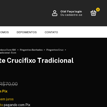
0
Olá!
Faça login
Ou cadastre-se
SOMOS
DEPOIMENTOS
CONTATO
das a Ouro 18K
>
Pingentes Banhados
>
Pingentes Cruz
>
adicional - 5 cm
e Crucifixo Tradicional
R$70,00
m
Pix
sem juros
to
pagando com Pix