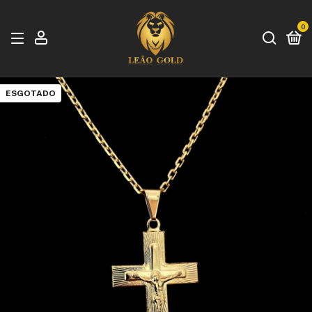
0
ESGOTADO