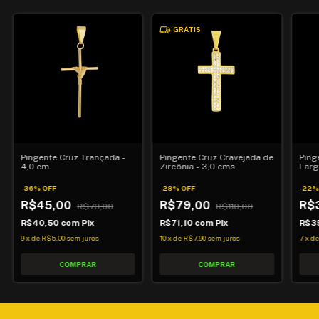
GRÁTIS
Pingente Cruz Trançada -
Pingente Cruz Cravejada de
Ping
4,0 cm
Zircônia - 3,0 cms
Larg
-
36
%
OFF
-
28
%
OFF
-
22
R$45,00
R$79,00
R$
R$70,00
R$110,00
R$40,50
com
Pix
R$71,10
com
Pix
R$3
9
x
de
R$5,00
sem juros
10
x
de
R$7,90
sem juros
7
x
d