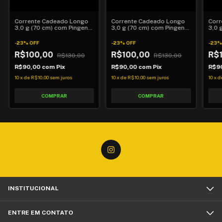
Corrente Cadeado Longo
Corrente Cadeado Longo
Corr
3,0 g (70 cm) com Pingente
3,0 g (70 cm) com Pingente
3,0 
de Leão
Cruz Palito
Cruz
-
23
%
OFF
-
23
%
OFF
-
23
R$100,00
R$100,00
R$
R$130,00
R$130,00
R$90,00
com
Pix
R$90,00
com
Pix
R$9
10
x
de
R$10,00
sem juros
10
x
de
R$10,00
sem juros
10
x
d
INSTITUCIONAL
ENTRE EM CONTATO