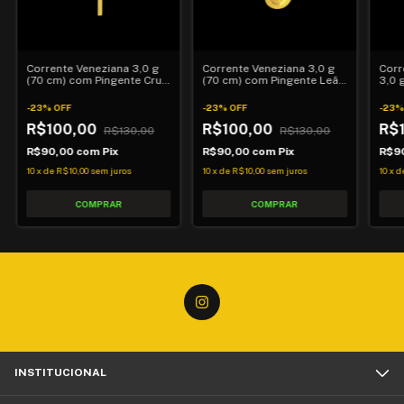
Corrente Veneziana 3,0 g
Corrente Veneziana 3,0 g
Corr
(70 cm) com Pingente Cruz
(70 cm) com Pingente Leão
3,0 
Trabalhada
da Tribo de Judá
Cruz
-
23
%
OFF
-
23
%
OFF
-
23
R$100,00
R$100,00
R$
R$130,00
R$130,00
R$90,00
com
Pix
R$90,00
com
Pix
R$9
10
x
de
R$10,00
sem juros
10
x
de
R$10,00
sem juros
10
x
d
INSTITUCIONAL