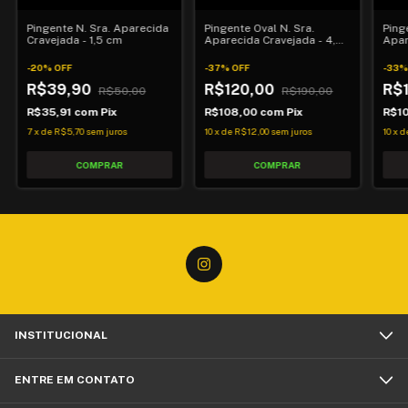
Pingente N. Sra. Aparecida
Pingente Oval N. Sra.
Ping
Cravejada - 1,5 cm
Aparecida Cravejada - 4,0
Apar
cms - Forrada
cms
-
20
%
OFF
-
37
%
OFF
-
33
R$39,90
R$120,00
R$
R$50,00
R$190,00
R$35,91
com
Pix
R$108,00
com
Pix
R$1
7
x
de
R$5,70
sem juros
10
x
de
R$12,00
sem juros
10
x
d
INSTITUCIONAL
ENTRE EM CONTATO