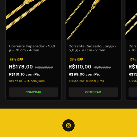
Corrente Imperador - 16,0
Corrente Cadeado Longo -
Corr
g - 70 cm - 4 mm
5,0 g - 70 cm - 2 mm
- 70
2,0
-
19
%
OFF
-
31
%
OFF
-
17
%
R$179,00
R$110,00
R$
R$220,00
R$160,00
R$161,10
com
Pix
R$99,00
com
Pix
R$1
10
x
de
R$17,90
sem juros
10
x
de
R$11,00
sem juros
10
x
d